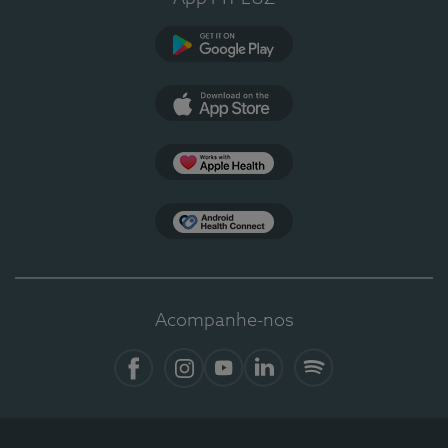
Google Play
App Store
Apple Health
Health Connect
Acompanhe-nos
Facebook
Instagram
YouTube
LinkedIn
Spotify