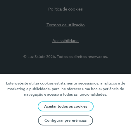
Política de cookies
Termos de utilização
Acessibilidade
© Luz Saúde 2026. Todos os direitos reservados.
Este website utiliza cookies estritamente necessários, analíticos e de
marketing e publicidade, para lhe oferecer uma boa experiência de
navegação e acesso a todas as funcionalidades.
Aceitar todos os cookies
Configurar preferências