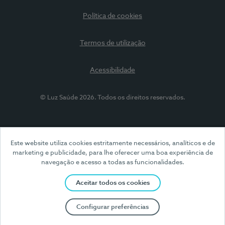
Política de cookies
Termos de utilização
Acessibilidade
© Luz Saúde 2026. Todos os direitos reservados.
Este website utiliza cookies estritamente necessários, analíticos e de
marketing e publicidade, para lhe oferecer uma boa experiência de
navegação e acesso a todas as funcionalidades.
Aceitar todos os cookies
Configurar preferências