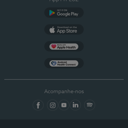
Google Play
App Store
Apple Health
Health Connect
Acompanhe-nos
Facebook
Instagram
YouTube
LinkedIn
Spotify