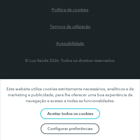
Política de cookies
Termos de utilização
Acessibilidade
© Luz Saúde 2026. Todos os direitos reservados.
Este website utiliza cookies estritamente necessários, analíticos e de
marketing e publicidade, para lhe oferecer uma boa experiência de
navegação e acesso a todas as funcionalidades.
Aceitar todos os cookies
Configurar preferências