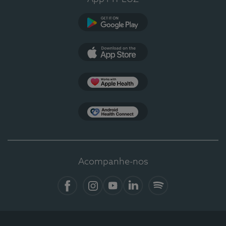
Google Play
App Store
Apple Health
Health Connect
Acompanhe-nos
Facebook
Instagram
YouTube
LinkedIn
Spotify