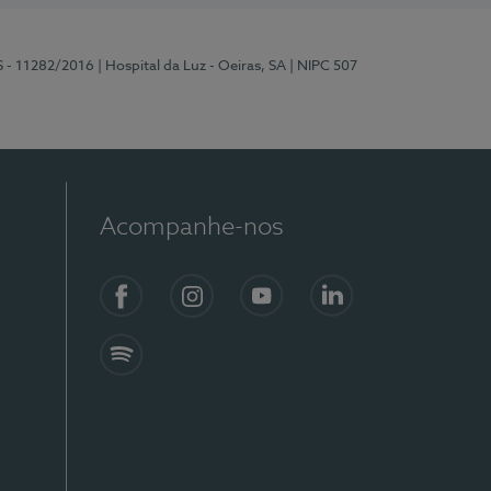
S - 11282/2016
| Hospital da Luz - Oeiras, SA
| NIPC 507
Acompanhe-nos
Facebook
Instagram
YouTube
LinkedIn
Spotify