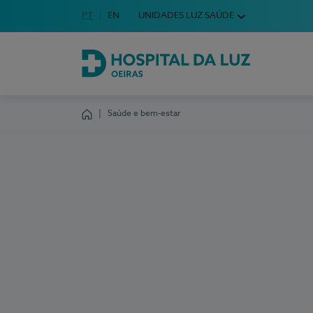
Idioma em Português
PT
English Language
EN
UNIDADES LUZ SAÚDE
Escolha o seu idioma
Hospital da Luz Oeiras
Saúde e bem-estar
Homepage