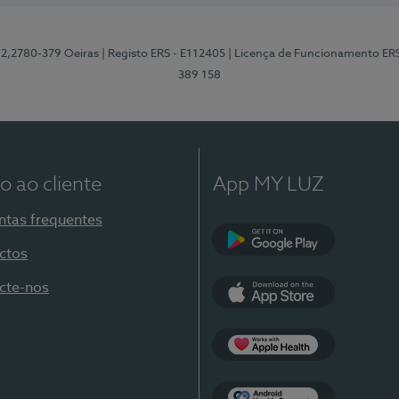
12,2780-379 Oeiras
| Registo ERS - E112405
| Licença de Funcionamento ER
389 158
o ao cliente
App MY LUZ
ntas frequentes
ctos
Google Play
cte-nos
App Store
Apple Health