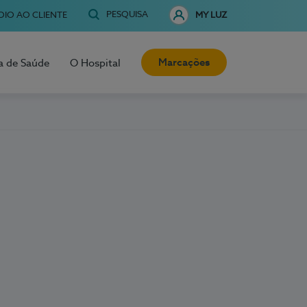
PESQUISA
OIO AO CLIENTE
MY LUZ
Marcações
a de Saúde
O Hospital