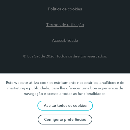
Política de cookies
Termos de utilização
Acessibilidade
© Luz Saúde 2026. Todos os direitos reservados.
Este website utiliza cookies estritamente necessários, analíticos e de
marketing e publicidade, para lhe oferecer uma boa experiência de
navegação e acesso a todas as funcionalidades.
Aceitar todos os cookies
Configurar preferências