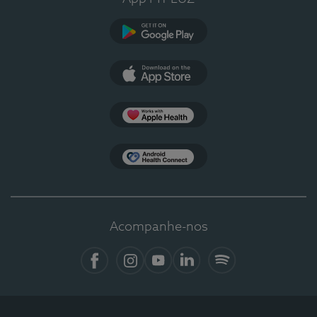
Google Play
App Store
Apple Health
Health Connect
Acompanhe-nos
Facebook
Instagram
YouTube
LinkedIn
Spotify