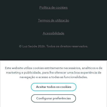
Política de cookies
Termos de utilização
Acessibilidade
© Luz Saúde 2026. Todos os direitos reservados.
Este website utiliza cookies estritamente necessários, analíticos e de
marketing e publicidade, para lhe oferecer uma boa experiência de
navegação e acesso a todas as funcionalidades.
Aceitar todos os cookies
Configurar preferências