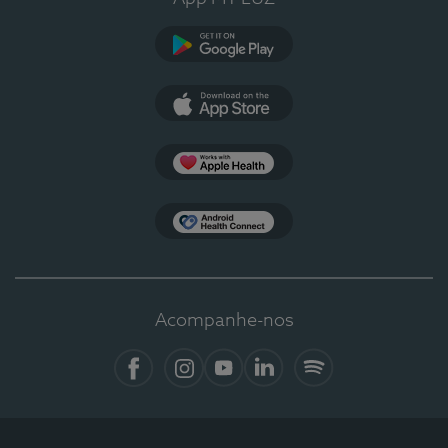
Google Play
App Store
Apple Health
Health Connect
Acompanhe-nos
Facebook
Instagram
YouTube
LinkedIn
Spotify