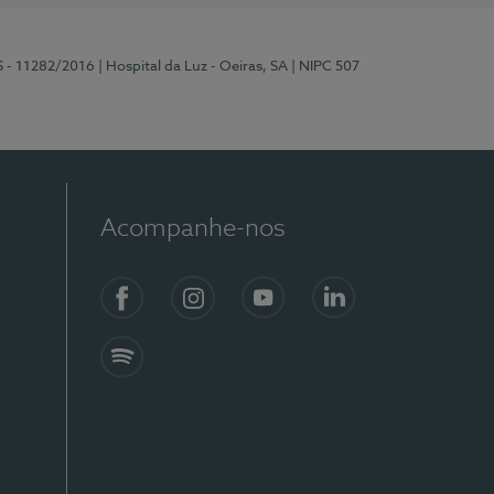
S - 11282/2016
| Hospital da Luz - Oeiras, SA
| NIPC 507
Acompanhe-nos
Facebook
Instagram
YouTube
LinkedIn
Spotify