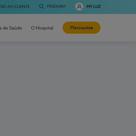
PESQUISA
OIO AO CLIENTE
MY LUZ
Marcações
a de Saúde
O Hospital