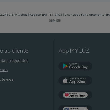
12,2780-379 Oeiras
| Registo ERS - E112405
| Licença de Funcionamento ER
389 158
o ao cliente
App MY LUZ
ntas frequentes
ctos
Google Play
cte-nos
App Store
Apple Health