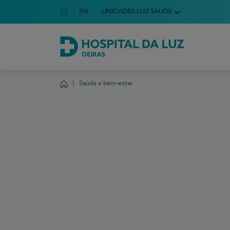
Idioma em Português
PT
English Language
EN
UNIDADES LUZ SAÚDE
Escolha o seu idioma
Hospital da Luz Oeiras
Saúde e bem-estar
Homepage