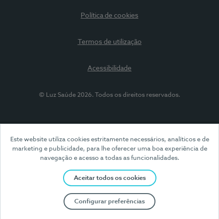
Política de cookies
Termos de utilização
Acessibilidade
© Luz Saúde 2026. Todos os direitos reservados.
Este website utiliza cookies estritamente necessários, analíticos e de
marketing e publicidade, para lhe oferecer uma boa experiência de
navegação e acesso a todas as funcionalidades.
Aceitar todos os cookies
Configurar preferências