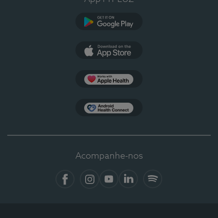
Google Play
App Store
Apple Health
Health Connect
Acompanhe-nos
Facebook
Instagram
YouTube
LinkedIn
Spotify