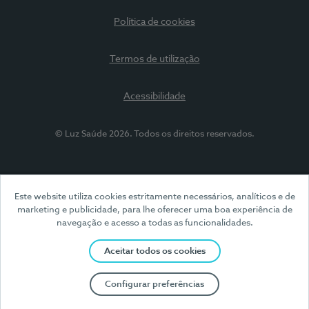
Política de cookies
Termos de utilização
Acessibilidade
© Luz Saúde 2026. Todos os direitos reservados.
Este website utiliza cookies estritamente necessários, analíticos e de
marketing e publicidade, para lhe oferecer uma boa experiência de
navegação e acesso a todas as funcionalidades.
Aceitar todos os cookies
Configurar preferências