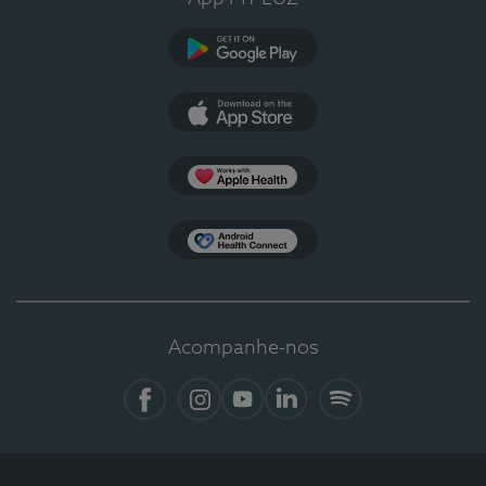
Google Play
App Store
Apple Health
Health Connect
Acompanhe-nos
Facebook
Instagram
YouTube
LinkedIn
Spotify