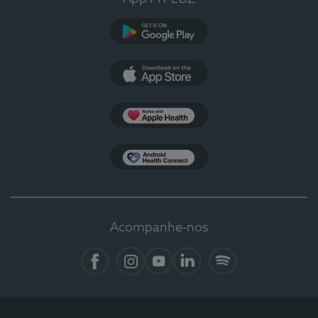
Google Play
App Store
Apple Health
Health Connect
Acompanhe-nos
Facebook
Instagram
YouTube
LinkedIn
Spotify