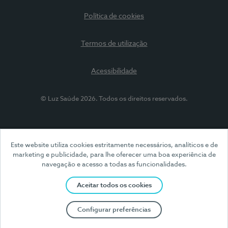
Política de cookies
Termos de utilização
Acessibilidade
© Luz Saúde 2026. Todos os direitos reservados.
Este website utiliza cookies estritamente necessários, analíticos e de
marketing e publicidade, para lhe oferecer uma boa experiência de
navegação e acesso a todas as funcionalidades.
Aceitar todos os cookies
Configurar preferências