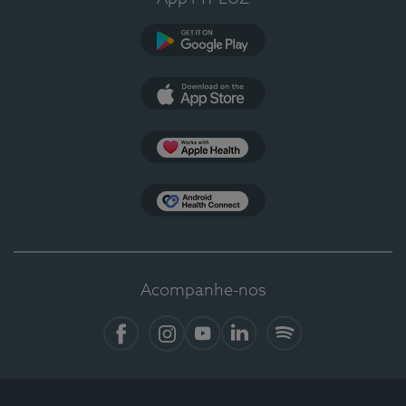
Google Play
App Store
Apple Health
Health Connect
Acompanhe-nos
Facebook
Instagram
YouTube
LinkedIn
Spotify