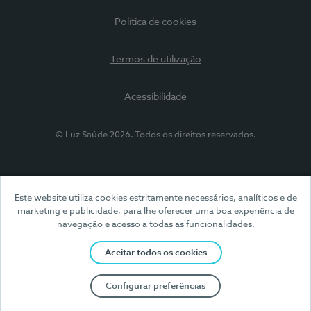
Política de cookies
Termos de utilização
Acessibilidade
© Luz Saúde 2026. Todos os direitos reservados.
Este website utiliza cookies estritamente necessários, analíticos e de
marketing e publicidade, para lhe oferecer uma boa experiência de
navegação e acesso a todas as funcionalidades.
Aceitar todos os cookies
Configurar preferências