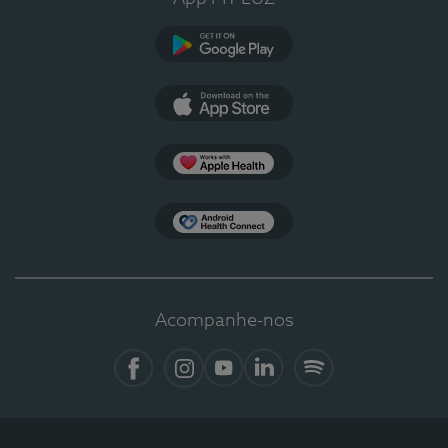
Google Play
App Store
Apple Health
Health Connect
Acompanhe-nos
Facebook
Instagram
YouTube
LinkedIn
Spotify