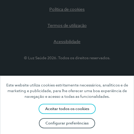
Política de cookies
Termos de utilização
Acessibilidade
© Luz Saúde 2026. Todos os direitos reservados.
Este website utiliza cookies estritamente necessários, analíticos e de
marketing e publicidade, para lhe oferecer uma boa experiência de
navegação e acesso a todas as funcionalidades.
Aceitar todos os cookies
Configurar preferências