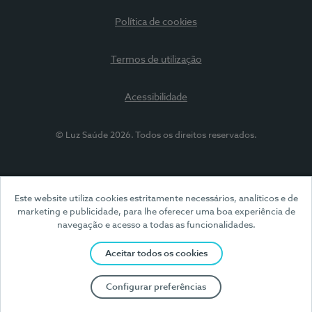
Política de cookies
Termos de utilização
Acessibilidade
© Luz Saúde 2026. Todos os direitos reservados.
Este website utiliza cookies estritamente necessários, analíticos e de
marketing e publicidade, para lhe oferecer uma boa experiência de
navegação e acesso a todas as funcionalidades.
Aceitar todos os cookies
Configurar preferências