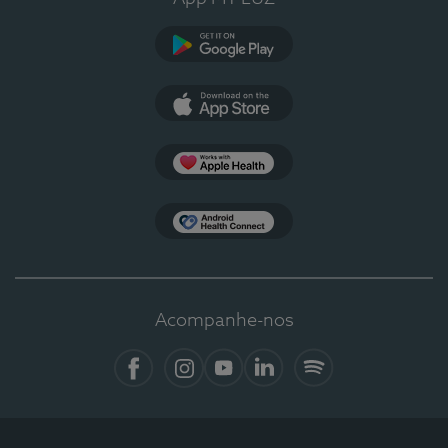
Google Play
App Store
Apple Health
Health Connect
Acompanhe-nos
Facebook
Instagram
YouTube
LinkedIn
Spotify