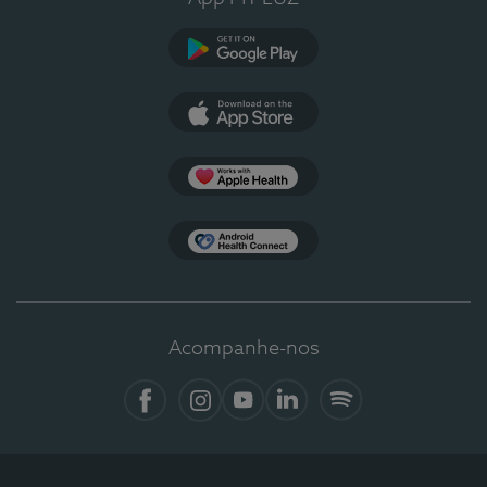
Google Play
App Store
Apple Health
Health Connect
Acompanhe-nos
Facebook
Instagram
YouTube
LinkedIn
Spotify