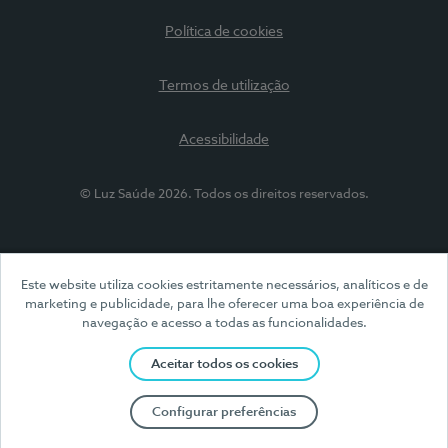
Política de cookies
Termos de utilização
Acessibilidade
© Luz Saúde 2026. Todos os direitos reservados.
Este website utiliza cookies estritamente necessários, analíticos e de
marketing e publicidade, para lhe oferecer uma boa experiência de
navegação e acesso a todas as funcionalidades.
Aceitar todos os cookies
Configurar preferências