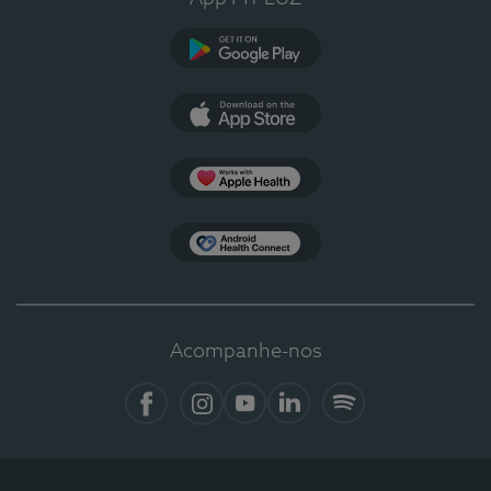
Google Play
App Store
Apple Health
Health Connect
Acompanhe-nos
Facebook
Instagram
YouTube
LinkedIn
Spotify