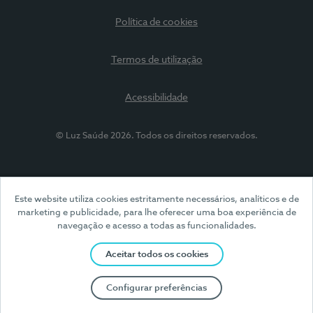
Política de cookies
Termos de utilização
Acessibilidade
© Luz Saúde 2026. Todos os direitos reservados.
Este website utiliza cookies estritamente necessários, analíticos e de
marketing e publicidade, para lhe oferecer uma boa experiência de
navegação e acesso a todas as funcionalidades.
Aceitar todos os cookies
Configurar preferências