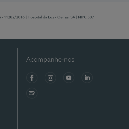
S - 11282/2016
| Hospital da Luz - Oeiras, SA
| NIPC 507
Acompanhe-nos
Facebook
Instagram
YouTube
LinkedIn
Spotify