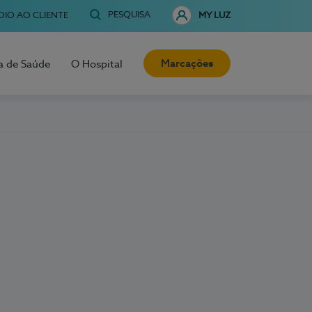
PESQUISA
OIO AO CLIENTE
MY LUZ
Marcações
a de Saúde
O Hospital