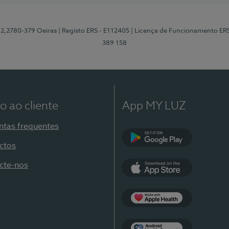
12,2780-379 Oeiras
| Registo ERS - E112405
| Licença de Funcionamento ER
389 158
o ao cliente
App MY LUZ
ntas frequentes
ctos
Google Play
cte-nos
App Store
Apple Health