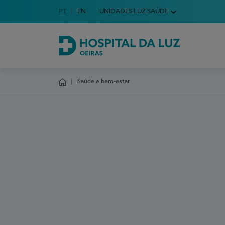
Idioma em Português
PT
English Language
EN
UNIDADES LUZ SAÚDE
Escolha o seu idioma
Hospital da Luz Oeiras
Saúde e bem-estar
Homepage