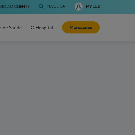
PESQUISA
OIO AO CLIENTE
MY LUZ
Marcações
a de Saúde
O Hospital