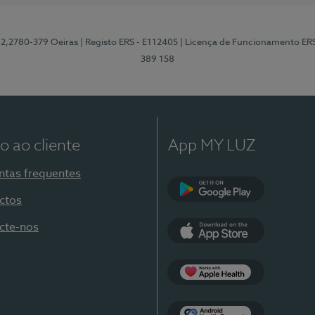
12,2780-379 Oeiras
| Registo ERS - E112405
| Licença de Funcionamento ER
389 158
o ao cliente
App MY LUZ
ntas frequentes
ctos
Google Play
cte-nos
App Store
Apple Health