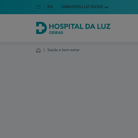
Idioma em Português
PT
English Language
EN
UNIDADES LUZ SAÚDE
Escolha o seu idioma
Hospital da Luz Oeiras
Saúde e bem-estar
Homepage