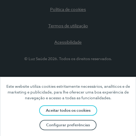
Política de cookies
Termos de utilização
Acessibilidade
© Luz Saúde 2026. Todos os direitos reservados.
Este website utiliza cookies estritamente necessários, analíticos e de
marketing e publicidade, para lhe oferecer uma boa experiência de
navegação e acesso a todas as funcionalidades.
Aceitar todos os cookies
Configurar preferências