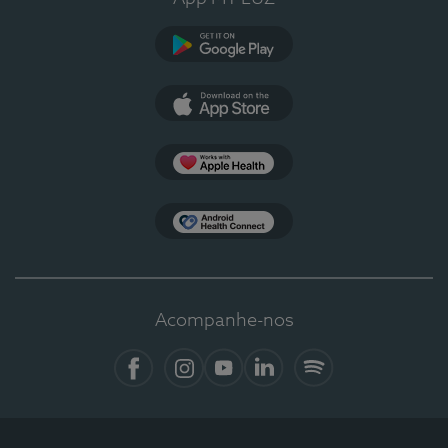
Google Play
App Store
Apple Health
Health Connect
Acompanhe-nos
Facebook
Instagram
YouTube
LinkedIn
Spotify