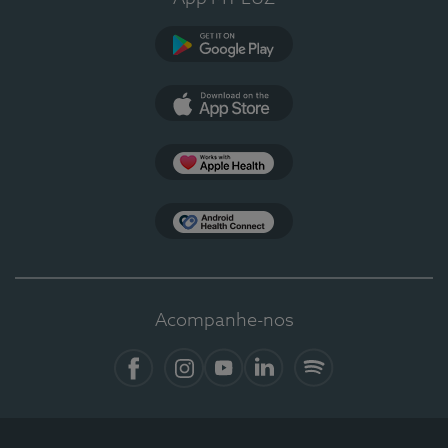
Google Play
App Store
Apple Health
Health Connect
Acompanhe-nos
Facebook
Instagram
YouTube
LinkedIn
Spotify