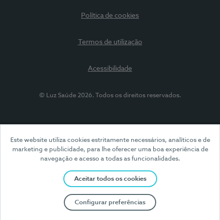
Política de cookies
Termos de utilização
Acessibilidade
© Luz Saúde 2026. Todos os direitos reservados.
Este website utiliza cookies estritamente necessários, analíticos e de
marketing e publicidade, para lhe oferecer uma boa experiência de
navegação e acesso a todas as funcionalidades.
Aceitar todos os cookies
Configurar preferências