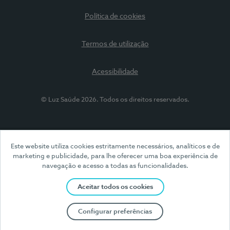
Política de cookies
Termos de utilização
Acessibilidade
© Luz Saúde 2026. Todos os direitos reservados.
Este website utiliza cookies estritamente necessários, analíticos e de
marketing e publicidade, para lhe oferecer uma boa experiência de
navegação e acesso a todas as funcionalidades.
Aceitar todos os cookies
Configurar preferências