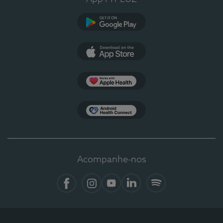
Google Play
App Store
Apple Health
Health Connect
Acompanhe-nos
Facebook
Instagram
YouTube
LinkedIn
Spotify