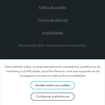
Política de cookies
Termos de utilização
Acessibilidade
© Luz Saúde 2026. Todos os direitos reservados.
Este website utiliza cookies estritamente necessários, analíticos e de
marketing e publicidade, para lhe oferecer uma boa experiência de
navegação e acesso a todas as funcionalidades.
Aceitar todos os cookies
Configurar preferências