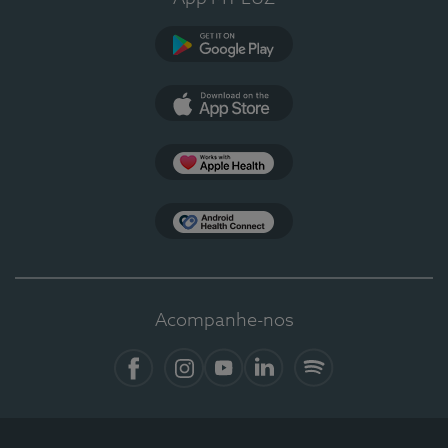
Google Play
App Store
Apple Health
Health Connect
Acompanhe-nos
Facebook
Instagram
YouTube
LinkedIn
Spotify