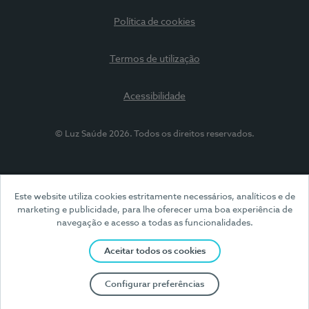
Política de cookies
Termos de utilização
Acessibilidade
© Luz Saúde 2026. Todos os direitos reservados.
Este website utiliza cookies estritamente necessários, analíticos e de
marketing e publicidade, para lhe oferecer uma boa experiência de
navegação e acesso a todas as funcionalidades.
Aceitar todos os cookies
Configurar preferências