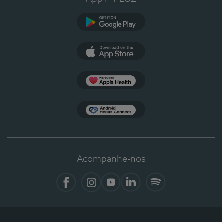
Google Play
App Store
Apple Health
Health Connect
Acompanhe-nos
Facebook
Instagram
YouTube
LinkedIn
Spotify