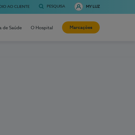
PESQUISA
OIO AO CLIENTE
MY LUZ
Marcações
a de Saúde
O Hospital