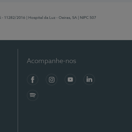
S - 11282/2016
| Hospital da Luz - Oeiras, SA
| NIPC 507
Acompanhe-nos
Facebook
Instagram
YouTube
LinkedIn
Spotify