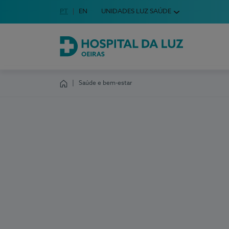
Idioma em Português
PT
English Language
EN
UNIDADES LUZ SAÚDE
Escolha o seu idioma
Hospital da Luz Oeiras
Saúde e bem-estar
Homepage