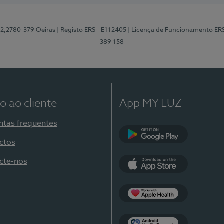
12,2780-379 Oeiras
| Registo ERS - E112405
| Licença de Funcionamento ER
389 158
o ao cliente
App MY LUZ
ntas frequentes
ctos
Google Play
cte-nos
App Store
Apple Health