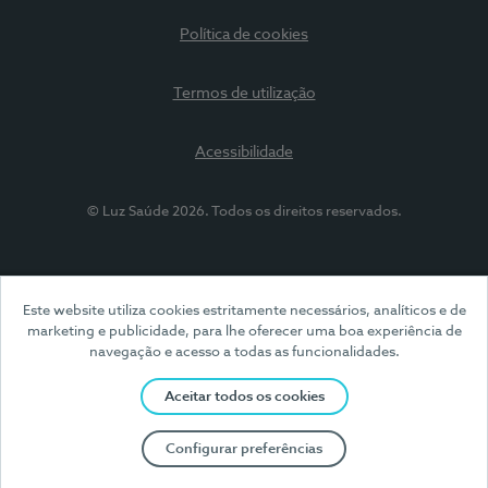
Política de cookies
Termos de utilização
Acessibilidade
© Luz Saúde 2026. Todos os direitos reservados.
Este website utiliza cookies estritamente necessários, analíticos e de
marketing e publicidade, para lhe oferecer uma boa experiência de
navegação e acesso a todas as funcionalidades.
Aceitar todos os cookies
Configurar preferências