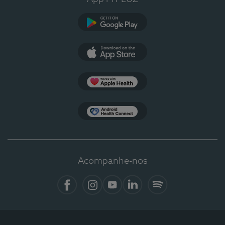
Google Play
App Store
Apple Health
Health Connect
Acompanhe-nos
Facebook
Instagram
YouTube
LinkedIn
Spotify