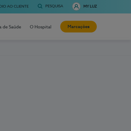
PESQUISA
OIO AO CLIENTE
MY LUZ
Marcações
a de Saúde
O Hospital