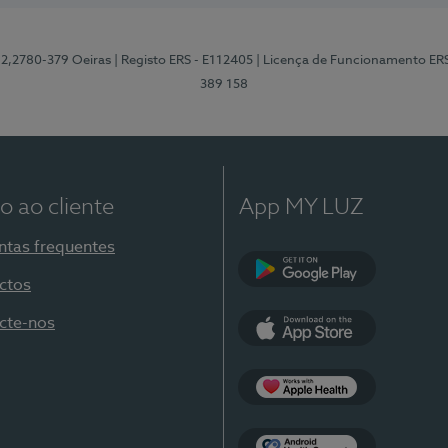
12,2780-379 Oeiras
| Registo ERS - E112405
| Licença de Funcionamento ER
389 158
o ao cliente
App MY LUZ
ntas frequentes
ctos
Google Play
cte-nos
App Store
Apple Health