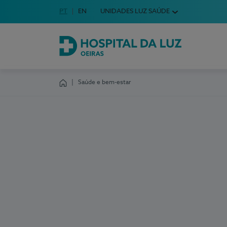
Idioma em Português
PT
English Language
EN
UNIDADES LUZ SAÚDE
Escolha o seu idioma
Hospital da Luz Oeiras
Saúde e bem-estar
Homepage