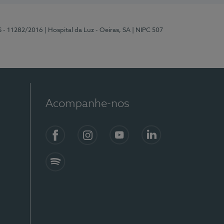
S - 11282/2016
| Hospital da Luz - Oeiras, SA
| NIPC 507
Acompanhe-nos
Facebook
Instagram
YouTube
LinkedIn
Spotify