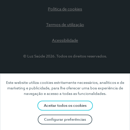
Política de cookies
Termos de utilização
Acessibilidade
© Luz Saúde 2026. Todos os direitos reservados.
Este website utiliza cookies estritamente necessários, analíticos e de
marketing e publicidade, para lhe oferecer uma boa experiência de
navegação e acesso a todas as funcionalidades.
Aceitar todos os cookies
Configurar preferências