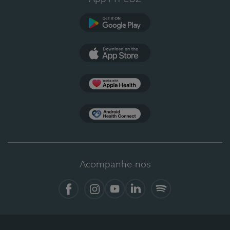
Google Play
App Store
Apple Health
Health Connect
Acompanhe-nos
Facebook
Instagram
YouTube
LinkedIn
Spotify