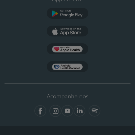
Google Play
App Store
Apple Health
Health Connect
Acompanhe-nos
Facebook
Instagram
YouTube
LinkedIn
Spotify