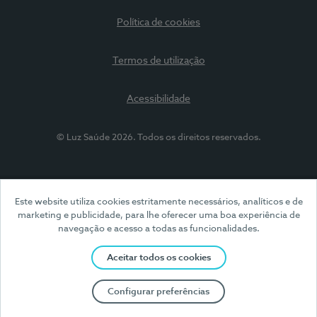
Política de cookies
Termos de utilização
Acessibilidade
© Luz Saúde 2026. Todos os direitos reservados.
Este website utiliza cookies estritamente necessários, analíticos e de
marketing e publicidade, para lhe oferecer uma boa experiência de
navegação e acesso a todas as funcionalidades.
Aceitar todos os cookies
Configurar preferências