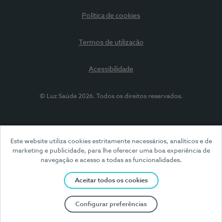
Política de cookies
Termos de utilização
Acessibilidade
© Luz Saúde 2026. Todos os direitos reservados.
Este website utiliza cookies estritamente necessários, analíticos e de
marketing e publicidade, para lhe oferecer uma boa experiência de
navegação e acesso a todas as funcionalidades.
Aceitar todos os cookies
Configurar preferências