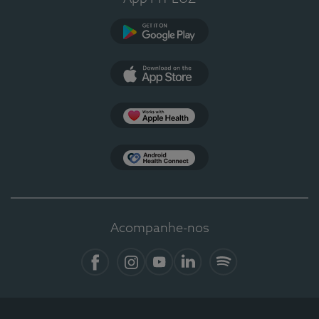
Google Play
App Store
Apple Health
Health Connect
Acompanhe-nos
Facebook
Instagram
YouTube
LinkedIn
Spotify