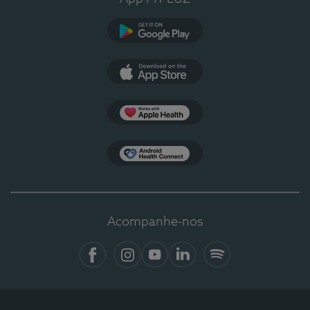
Google Play
App Store
Apple Health
Health Connect
Acompanhe-nos
Facebook
Instagram
YouTube
LinkedIn
Spotify