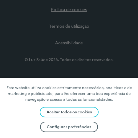
Política de cookies
Termos de utilização
Acessibilidade
© Luz Saúde 2026. Todos os direitos reservados.
Este website utiliza cookies estritamente necessários, analíticos e de
marketing e publicidade, para lhe oferecer uma boa experiência de
navegação e acesso a todas as funcionalidades.
Aceitar todos os cookies
Configurar preferências