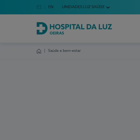
Idioma em Português
PT
English Language
EN
UNIDADES LUZ SAÚDE
Escolha o seu idioma
Hospital da Luz Oeiras
Saúde e bem-estar
Homepage