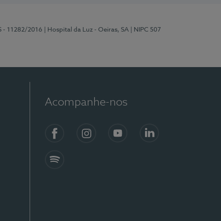
S - 11282/2016
| Hospital da Luz - Oeiras, SA
| NIPC 507
Acompanhe-nos
Facebook
Instagram
YouTube
LinkedIn
Spotify