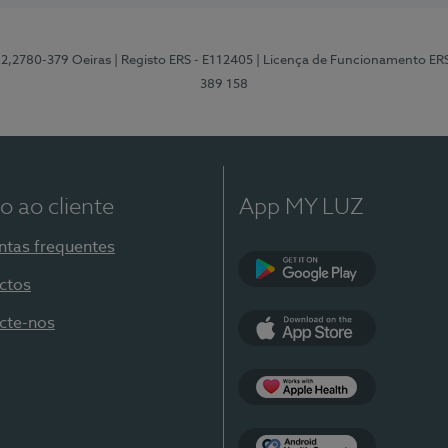
12,2780-379 Oeiras
| Registo ERS - E112405
| Licença de Funcionamento ER
389 158
o ao cliente
App MY LUZ
ntas frequentes
ctos
Google Play
cte-nos
App Store
Apple Health