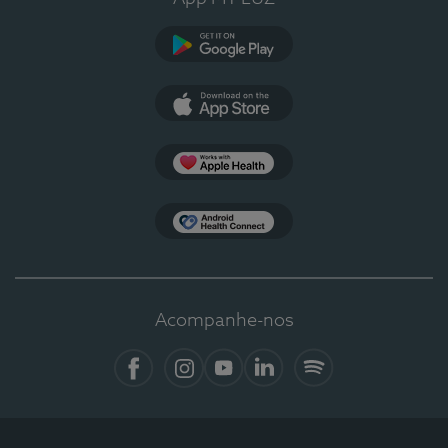
Google Play
App Store
Apple Health
Health Connect
Acompanhe-nos
Facebook
Instagram
YouTube
LinkedIn
Spotify