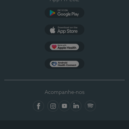
Google Play
App Store
Apple Health
Health Connect
Acompanhe-nos
Facebook
Instagram
YouTube
LinkedIn
Spotify