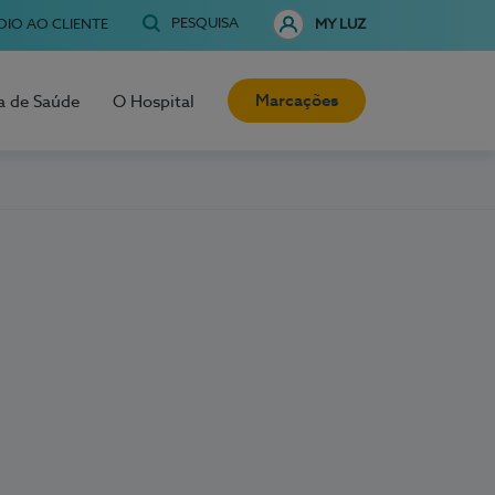
PESQUISA
OIO AO CLIENTE
MY LUZ
Marcações
a de Saúde
O Hospital