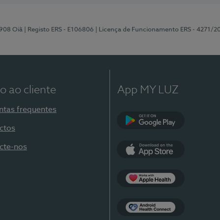
-908 Oiã
| Registo ERS - E106806
| Licença de Funcionamento ERS - 4271/2
o ao cliente
App MY LUZ
ntas frequentes
ctos
Google Play
cte-nos
App Store
Apple Health
Health Connect