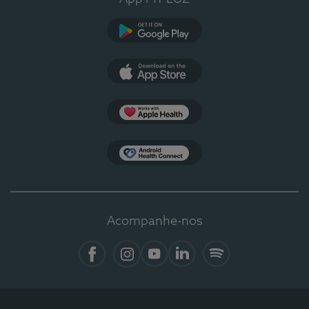
Google Play
App Store
Apple Health
Health Connect
Acompanhe-nos
Facebook
Instagram
YouTube
LinkedIn
Spotify