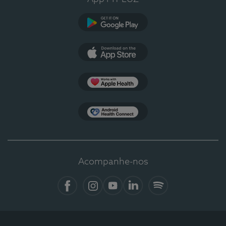
Google Play
App Store
Apple Health
Health Connect
Acompanhe-nos
Facebook
Instagram
YouTube
LinkedIn
Spotify