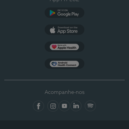
Google Play
App Store
Apple Health
Health Connect
Acompanhe-nos
Facebook
Instagram
YouTube
LinkedIn
Spotify