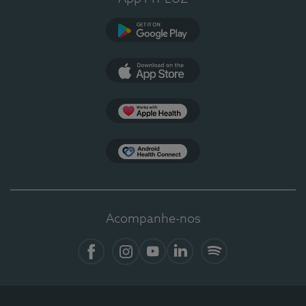
Google Play
App Store
Apple Health
Health Connect
Acompanhe-nos
Facebook
Instagram
YouTube
LinkedIn
Spotify