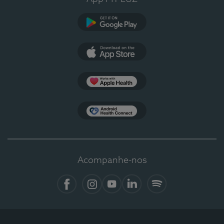
Google Play
App Store
Apple Health
Health Connect
Acompanhe-nos
Facebook
Instagram
YouTube
LinkedIn
Spotify