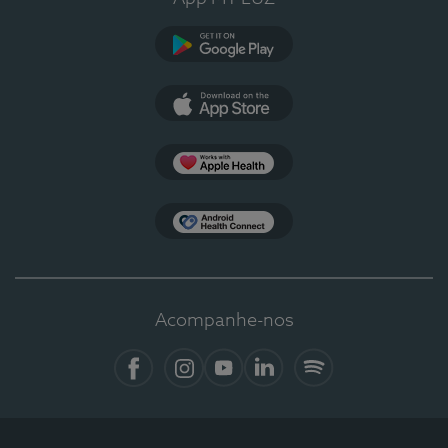
Google Play
App Store
Apple Health
Health Connect
Acompanhe-nos
Facebook
Instagram
YouTube
LinkedIn
Spotify