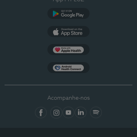
Google Play
App Store
Apple Health
Health Connect
Acompanhe-nos
Facebook
Instagram
YouTube
LinkedIn
Spotify