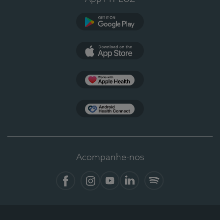
Google Play
App Store
Apple Health
Health Connect
Acompanhe-nos
Facebook
Instagram
YouTube
LinkedIn
Spotify