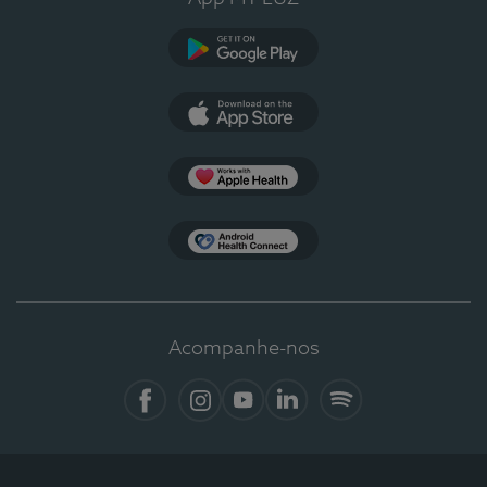
Google Play
App Store
Apple Health
Health Connect
Acompanhe-nos
Facebook
Instagram
YouTube
LinkedIn
Spotify