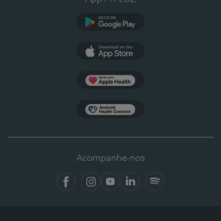
Google Play
App Store
Apple Health
Health Connect
Acompanhe-nos
Facebook
Instagram
YouTube
LinkedIn
Spotify