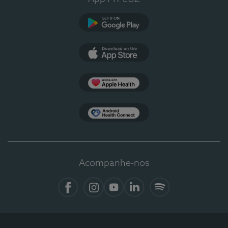
Google Play
App Store
Apple Health
Health Connect
Acompanhe-nos
Facebook
Instagram
YouTube
LinkedIn
Spotify