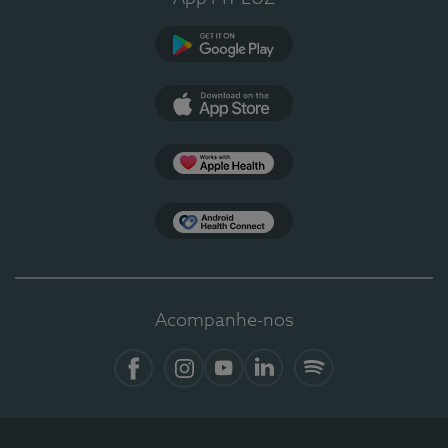
Google Play
App Store
Apple Health
Health Connect
Acompanhe-nos
Facebook
Instagram
YouTube
LinkedIn
Spotify