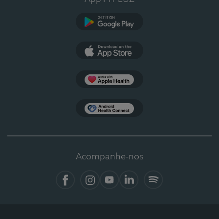
Google Play
App Store
Apple Health
Health Connect
Acompanhe-nos
Facebook
Instagram
YouTube
LinkedIn
Spotify