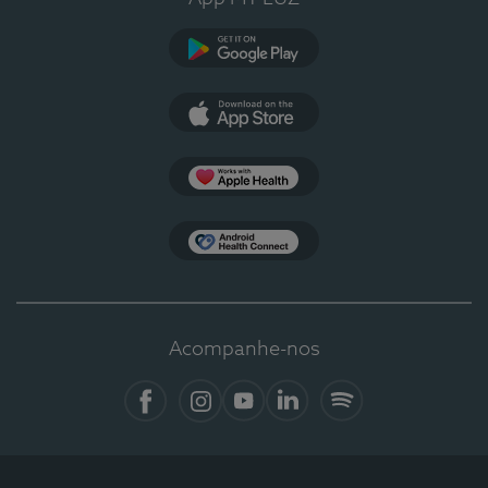
Google Play
App Store
Apple Health
Health Connect
Acompanhe-nos
Facebook
Instagram
YouTube
LinkedIn
Spotify