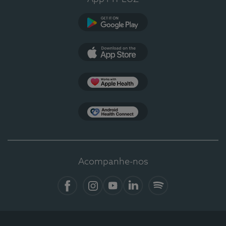
Google Play
App Store
Apple Health
Health Connect
Acompanhe-nos
Facebook
Instagram
YouTube
LinkedIn
Spotify