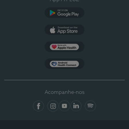
Google Play
App Store
Apple Health
Health Connect
Acompanhe-nos
Facebook
Instagram
YouTube
LinkedIn
Spotify