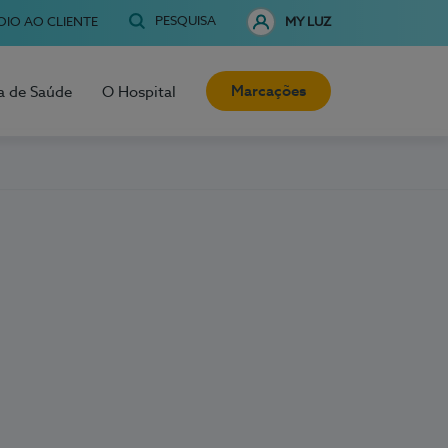
PESQUISA
OIO AO CLIENTE
MY LUZ
Marcações
a de Saúde
O Hospital