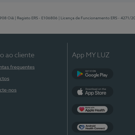
-908 Oiã
| Registo ERS - E106806
| Licença de Funcionamento ERS - 4271/2
o ao cliente
App MY LUZ
ntas frequentes
ctos
Google Play
cte-nos
App Store
Apple Health
Health Connect